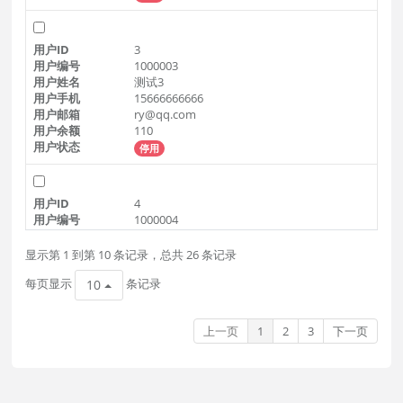
用户ID
3
用户编号
1000003
用户姓名
测试3
用户手机
15666666666
用户邮箱
ry@qq.com
用户余额
110
用户状态
停用
用户ID
4
用户编号
1000004
用户姓名
测试4
用户手机
15666666666
显示第 1 到第 10 条记录，总共 26 条记录
用户邮箱
ry@qq.com
每页显示
条记录
用户余额
10
220
用户状态
停用
上一页
1
2
3
下一页
用户ID
5
用户编号
1000005
用户姓名
测试5