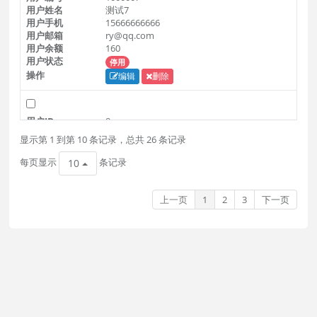
用户姓名
测试7
用户手机
15666666666
用户邮箱
ry@qq.com
用户余额
160
用户状态
停用
操作
编辑
删除
用户ID
8
用户编号
1000008
显示第 1 到第 10 条记录，总共 26 条记录
用户姓名
测试8
用户手机
15666666666
每页显示
条记录
10
用户邮箱
ry@qq.com
用户余额
170
用户状态
停用
上一页
1
2
3
下一页
操作
编辑
删除
用户ID
9
用户编号
1000009
用户姓名
测试9
用户手机
15666666666
用户邮箱
ry@qq.com