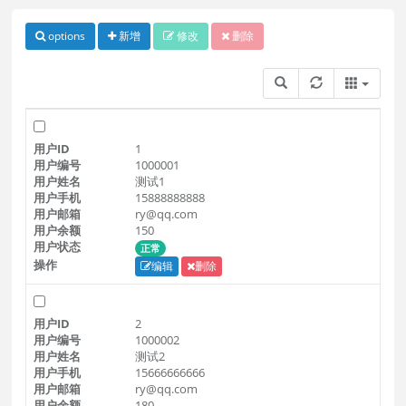
options
新增
修改
删除
用户ID
1
用户编号
1000001
用户姓名
测试1
用户手机
15888888888
用户邮箱
ry@qq.com
用户余额
150
用户状态
正常
操作
编辑
删除
用户ID
2
用户编号
1000002
用户姓名
测试2
用户手机
15666666666
用户邮箱
ry@qq.com
用户余额
180