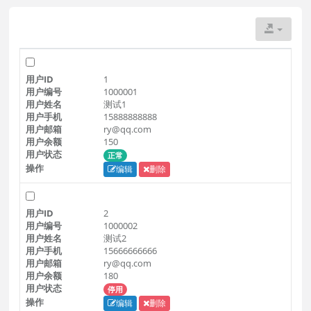
用户ID
1
用户编号
1000001
用户姓名
测试1
用户手机
15888888888
用户邮箱
ry@qq.com
用户余额
150
用户状态
正常
操作
编辑
删除
用户ID
2
用户编号
1000002
用户姓名
测试2
用户手机
15666666666
用户邮箱
ry@qq.com
用户余额
180
用户状态
停用
操作
编辑
删除